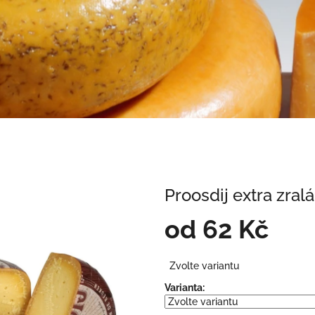
Proosdij extra zralá
od
62 Kč
Měrná
Zvolte variantu
cena:
Varianta: