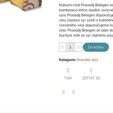
Kulturní chuť Proosdij Belegen s
kombinace lehce sladké, ovocné 
sýra Proosdij Belegen doporučuj
vínu zůstává sýr svěží a kořeněn
červeného vína doporučujeme koř
víno. Proosdij Belegen se dále 
kuchyni, kde se sýr zejména pou
Do košíku
Kategorie
:
Kravské sýry
TISK
ZEPTAT SE
Twitter
Facebook