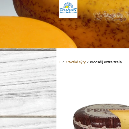
Přejít
na
obsah
Domů
/
Kravské sýry
/
Proosdij extra zralá