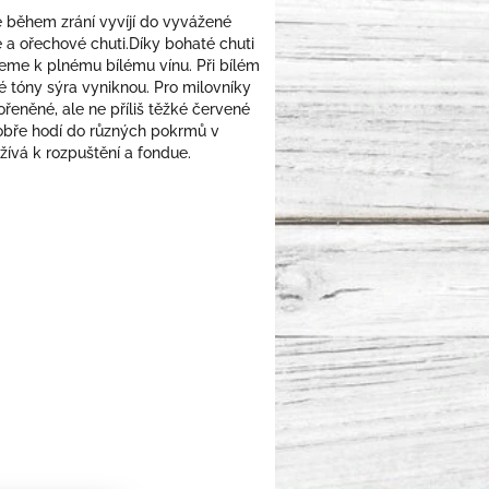
e během zrání vyvíjí do vyvážené
a ořechové chuti.Díky bohaté chuti
eme k plnému bílému vínu. Při bílém
é tóny sýra vyniknou. Pro milovníky
eněné, ale ne příliš těžké červené
dobře hodí do různých pokrmů v
žívá k rozpuštění a fondue.