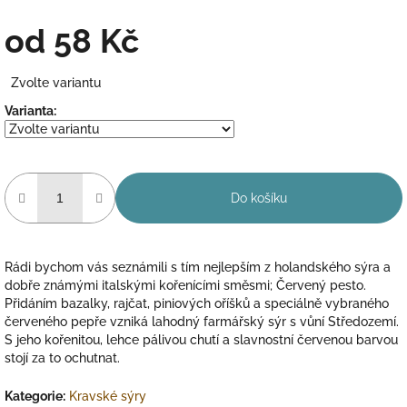
od
58 Kč
Měrná
Zvolte variantu
cena:
Varianta:
Do košíku
Rádi bychom vás seznámili s tím nejlepším z holandského sýra a
dobře známými italskými kořenícími směsmi; Červený pesto.
Přidáním bazalky, rajčat, piniových oříšků a speciálně vybraného
červeného pepře vzniká lahodný farmářský sýr s vůní Středozemí.
S jeho kořenitou, lehce pálivou chutí a slavnostní červenou barvou
stojí za to ochutnat.
Kategorie
:
Kravské sýry