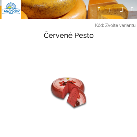
Přejít
Nák
Hledat
Přihlášení
na
obsah
koší
Kód:
Zvolte variantu
Červené Pesto