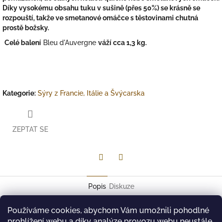
Díky vysokému obsahu tuku v sušině (přes 50%) se
krásně se
rozpouští
, takže ve smetanové omáčce s těstovinami chutná
prostě božsky.
Celé balení
Bleu d'Auvergne
váží cca 1,3 kg.
Kategorie
:
Sýry z Francie, Itálie a Švýcarska
ZEPTAT SE
Twitter
Facebook
Popis
Diskuze
Používáme cookies, abychom Vám umožnili pohodlné
Druh mléka: Kočí mléko
prohlížení webu a díky analýze provozu webu neustále