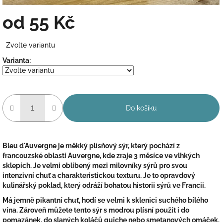
od
55 Kč
Měrná
Zvolte variantu
cena:
Varianta:
Do košíku
Bleu d'Auvergne
je měkký plísňový sýr, který pochází z
francouzské oblasti Auvergne, kde
zraje 3 měsíce
ve vlhkých
sklepích. Je velmi oblíbený mezi milovníky sýrů pro svou
intenzivní chuť a charakteristickou texturu. Je to opravdový
kulinářský poklad, který odráží bohatou historii sýrů ve Francii.
Má
jemně pikantní chuť
, hodí se velmi k sklenici suchého bílého
vína. Zároveň můžete tento sýr s modrou plísní použít i do
pomazánek, do slaných koláčů quiche nebo smetanových omáček.