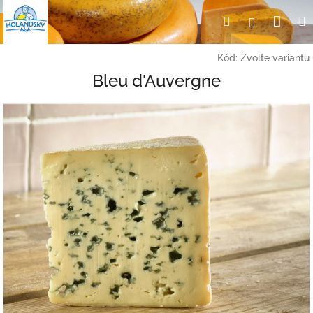
Přejít
Nák
Hledat
Přihlášení
na
obsah
koší
Kód:
Zvolte variantu
Bleu d'Auvergne